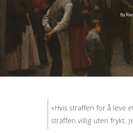
By
Ron
«Hvis straffen for å leve 
straffen villig uten frykt.