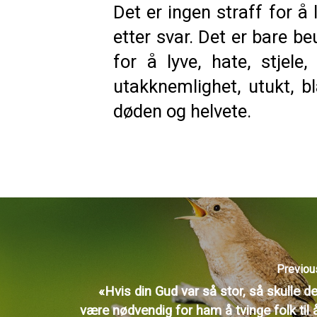
Det er ingen straff for å
etter svar. Det er bare be
for å lyve, hate, stjele,
utakknemlighet, utukt, b
døden og helvete.
Previou
«Hvis din Gud var så stor, så skulle de
være nødvendig for ham å tvinge folk til å