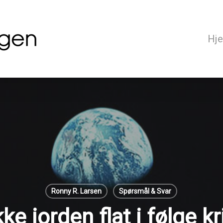
Hj
Ronny R. Larsen
Spørsmål & Svar
kke jorden flat i følge