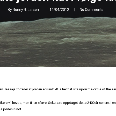
By
Ronny R. Larsen
14/04/2012
No Comments
 Jessaja forteller at jorden er rund: «It is he that sits upon the circle of the ear
ikere vil hevde, men til en sfære. Sekulære oppdaget dette 2400 år senere. I en t
le jorden rundt.