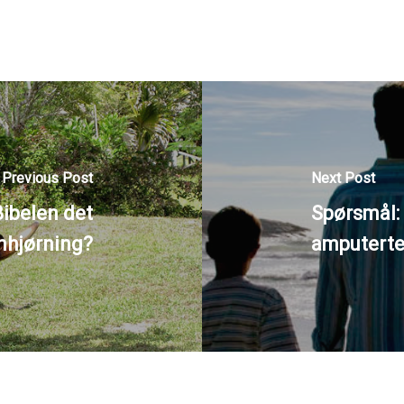
Previous Post
Next Post
ibelen det
Spørsmål:
nhjørning?
amputert