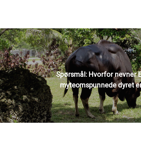
Spørsmål: Hvorfor nevner B
myteomspunnede dyret e