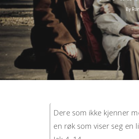
By
Ron
Dere som ikke kjenner mo
en røk som viser seg en l