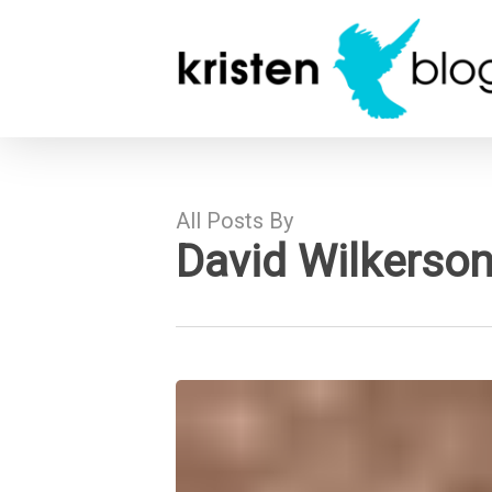
Skip
to
main
content
All Posts By
David Wilkerso