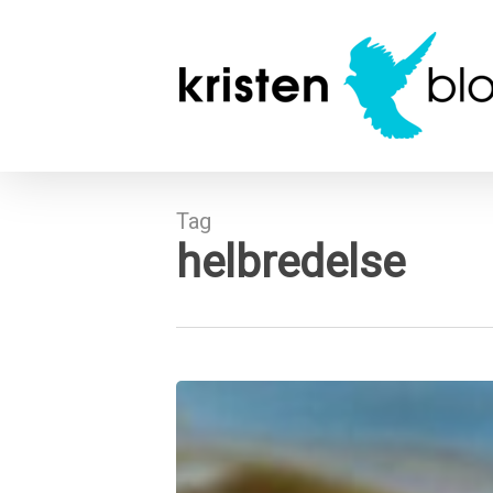
Skip
to
main
content
Tag
helbredelse