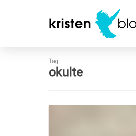
Skip
to
main
content
Tag
okulte