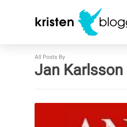
Skip
to
main
content
All Posts By
Jan Karlsson