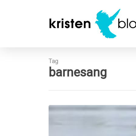
Skip
to
main
content
Tag
barnesang