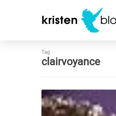
Skip
to
main
content
Tag
clairvoyance