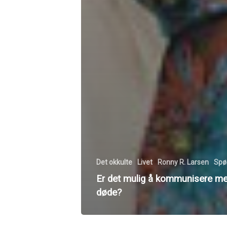
Det okkulte
Livet
Ronny R. Larsen
Spø
Er det mulig å kommunisere m
døde?