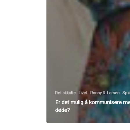
Det okkulte
Livet
Ronny R. Larsen
Spø
Er det mulig å kommunisere m
døde?