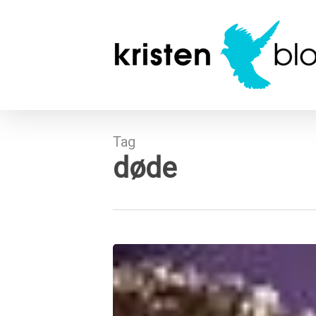
Skip
to
main
content
Tag
døde