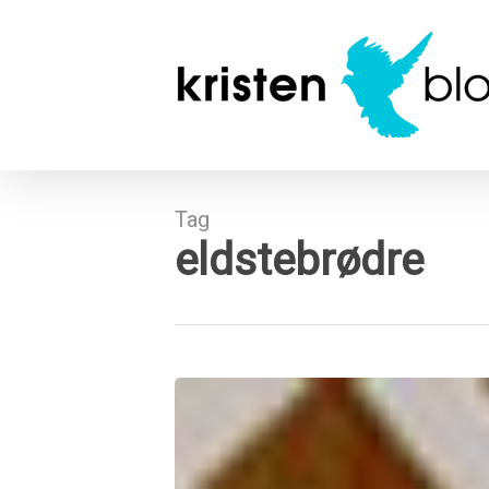
Skip
to
main
content
Tag
eldstebrødre