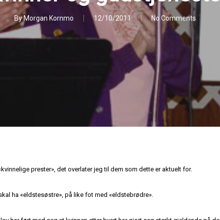
By
Morgan Kornmo
12/10/2011
No Comments
kvinnelige prester», det overlater jeg til dem som dette er aktuelt for.
i skal ha «eldstesøstre», på like fot med «eldstebrødre».