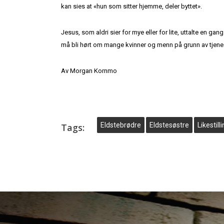
kan sies at «hun som sitter hjemme, deler byttet».
Jesus, som aldri sier for mye eller for lite, uttalte en
må bli hørt om mange kvinner og menn på grunn av tjene
Av Morgan Kornmo
Eldstebrødre
Eldstesøstre
Likestill
Tags: