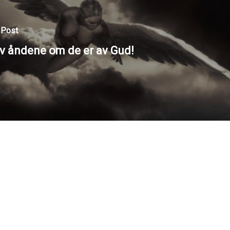
 Post
v åndene om de er av Gud!