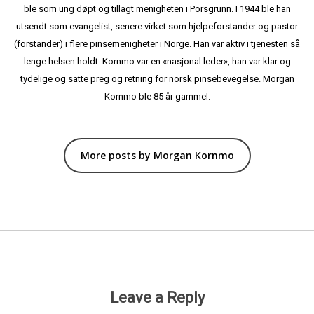
ble som ung døpt og tillagt menigheten i Porsgrunn. I 1944 ble han
utsendt som evangelist, senere virket som hjelpeforstander og pastor
(forstander) i flere pinsemenigheter i Norge. Han var aktiv i tjenesten så
lenge helsen holdt. Kornmo var en «nasjonal leder», han var klar og
tydelige og satte preg og retning for norsk pinsebevegelse. Morgan
Kornmo ble 85 år gammel.
More posts by Morgan Kornmo
Leave a Reply