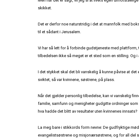
Men når det er sagt, vil jeg si at livets egen uimotståeli
skikket.
Det er derfor noe naturstridig i det at mannfolk med bok
til et sådant i Jerusalem.
Vi har så lett for å forbinde gudstjeneste med plattform, t
tilbedelsen ikke så meget er et sted som en stilling. Og i 
I det stykket skal det bli vanskelig å kunne påvise at de
sviktet, så var kvinnene, søstrene, på plass.
Når det gjelder personlig tilbedelse, kan vi vanskelig fin
familie, samfunn og menigheter gudgitte ordninger som s
hva hadde det blitt av resultater uten kvinnenes innsats?
La meg bare i stikkords form nevne: De gudfryktige mødr
evangelistsøstrene og misjonærsøstrene, og for all del