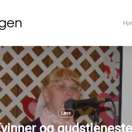
Hj
Lære
vinner og gudstjenest