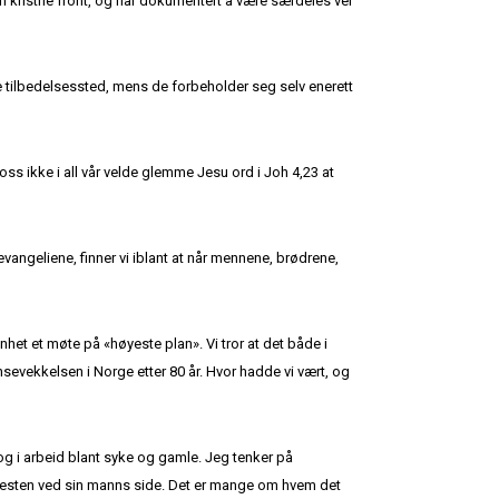
den kristne front, og har dokumentert å være særdeles vel
e tilbedelsessted, mens de forbeholder seg selv enerett
 oss ikke i all vår velde glemme Jesu ord i Joh 4,23 at
vangeliene, finner vi iblant at når mennene, brødrene,
nhet et møte på «høyeste plan». Vi tror at det både i
evekkelsen i Norge etter 80 år. Hvor hadde vi vært, og
g i arbeid blant syke og gamle. Jeg tenker på
enesten ved sin manns side. Det er mange om hvem det