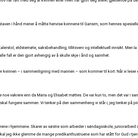
ge lov har ført med seg at kvinnen etter hvert har gjort seg sterkt gjeldende på 
staven i hånd mener å måtte henvise kvinnene til Garisim, som hennes spesiell
alerstol, eldstemøte, saksbehandling, tillitsverv og intellektuell innsikt. Men la
alle fall er den gjort avhengig av å skulle skje i ånd og sannhet.
t er kvinnen – i sammenligning med mannen – som kommer til kort. Når vi leser e
ne noe vakrere enn da Maria og Elisabet møttes. De var kun to, men det var i san
kal fungere sammen. Vi tenker på den sammenheng vi står i, jeg tenker på pins
ene i hjemmene. Skarer av søstre som arbeider i søndagsskole, juniorarbeid o
 skal jeg ikke glemme de mange predikanthustruene som har stått for Gud i tj