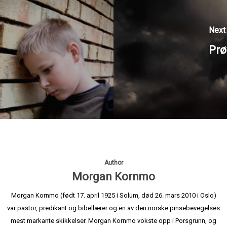
Next
Prø
Author
Morgan Kornmo
Morgan Kornmo (født 17. april 1925 i Solum, død 26. mars 2010 i Oslo)
var pastor, predikant og bibellærer og en av den norske pinsebevegelses
mest markante skikkelser. Morgan Kornmo vokste opp i Porsgrunn, og