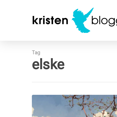
Skip
to
main
content
Tag
elske