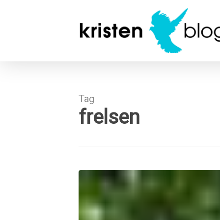
Skip
to
main
content
Tag
frelsen