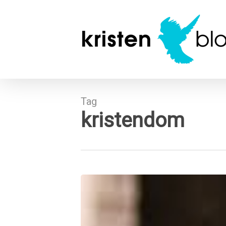
Skip
to
main
content
Tag
kristendom