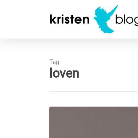
Skip
to
main
content
Tag
loven