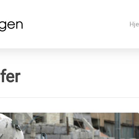
Hj
fer