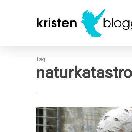
Skip
to
main
content
Tag
naturkatastro