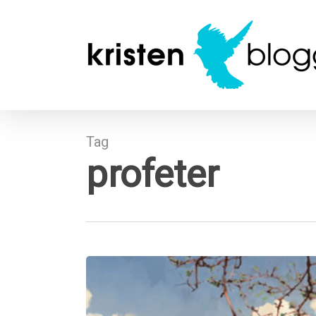
Skip
to
main
content
Tag
profeter