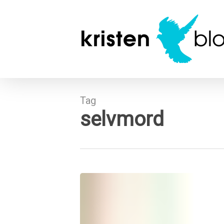
Skip
to
main
content
Tag
selvmord