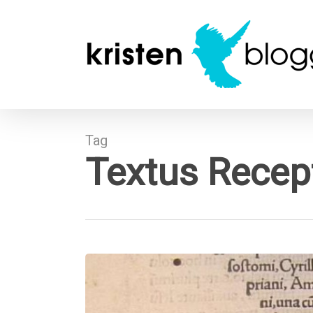
Skip
to
main
content
Tag
Textus Recep