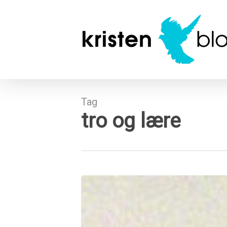
Skip
to
main
content
Tag
tro og lære