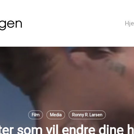
Hj
Film
Media
Ronny R. Larsen
er som vil endre dine 