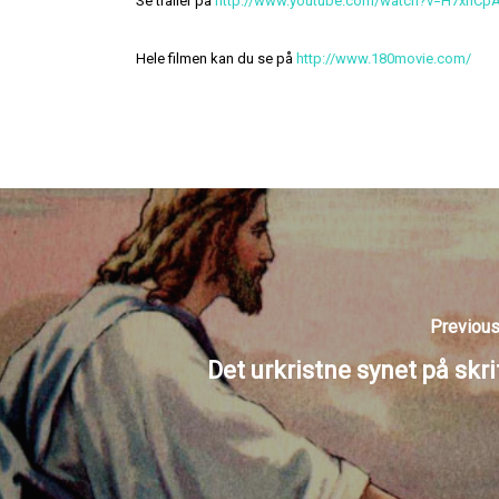
Se trailer på
http://www.youtube.com/watch?v=H7xhCp
Hele filmen kan du se på
http://www.180movie.com/
Previous
Det urkristne synet på skri