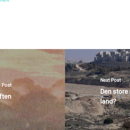
AnxDs
Next Post
 Post
Den store
ften
land?