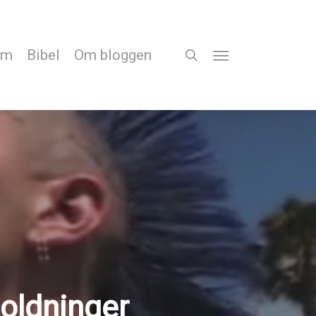
em
Bibel
Om bloggen
search
Menu
holdninger