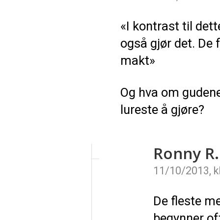
«I kontrast til det
også gjør det. De 
makt»
Og hva om gudene 
lureste å gjøre?
Ronny R.
11/10/2013, kl
De fleste m
begynner oft