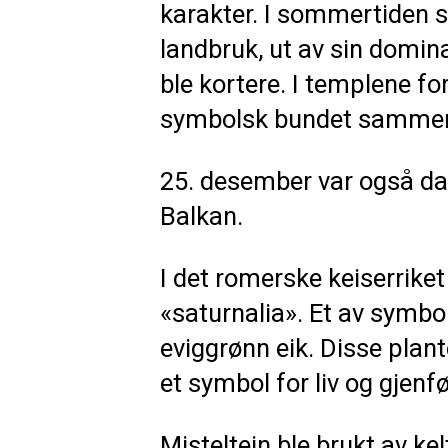
karakter. I sommertiden s
landbruk, ut av sin domin
ble kortere. I templene fo
symbolsk bundet sammen me
25. desember var også da
Balkan.
I det romerske keiserriket
«saturnalia». Et av symbol
eviggrønn eik. Disse plan
et symbol for liv og gjenf
Misteltein ble brukt av k