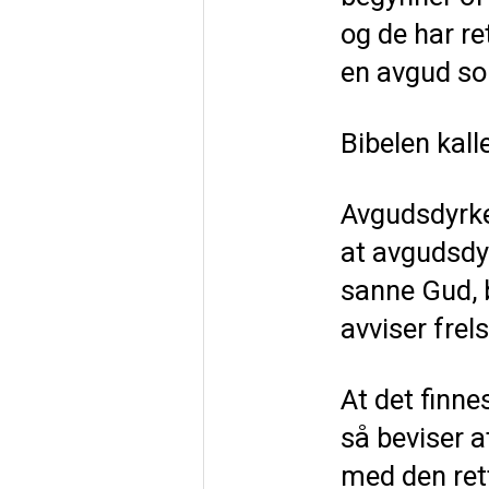
og de har re
en avgud so
Bibelen kall
Avgudsdyrkel
at avgudsdyr
sanne Gud, 
avviser frel
At det finne
så beviser at
med den rett