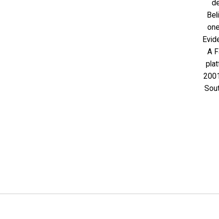
de
Bel
one
Evid
A F
plat
2001
Sout