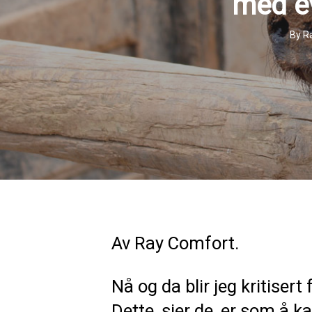
med ev
By
R
Av Ray Comfort.
Nå og da blir jeg kritisert
Dette, sier de, er som å ka