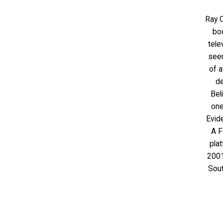
Ray C
bo
tele
seen
of a
de
Bel
one
Evid
A F
plat
2001
Sout