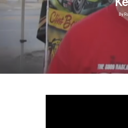
Ke
By
R