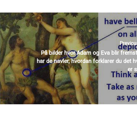
Previou
På bilder hvor Adam og Eva blir fremsti
har de navler, hvordan forklarer du det h
er 