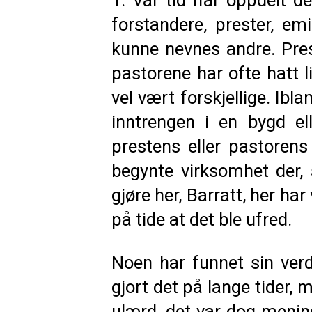
1. Vår tid har oppdelt 
forstandere, prester, em
kunne nevnes andre. Pre
pastorene har ofte hatt li
vel vært forskjellige. Ib
inntrengen i en bygd el
prestens eller pastorens
begynte virksomhet der, 
gjøre her, Barratt, her har
på tide at det ble ufred.
Noen har funnet sin verd
gjort det på lange tider,
ulærd, det var dog menings