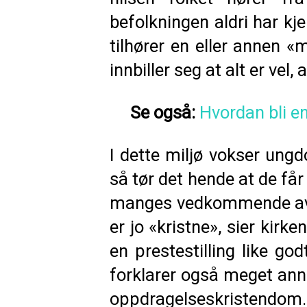
befolkningen aldri har kje
tilhører en eller annen «m
innbiller seg at alt er vel, 
Se også:
Hvordan bli en
I dette miljø vokser ungd
så tør det hende at de får 
manges vedkommende avheng
er jo «kristne», sier kirk
en prestestilling like go
forklarer også meget anne
oppdragelseskristendom. M