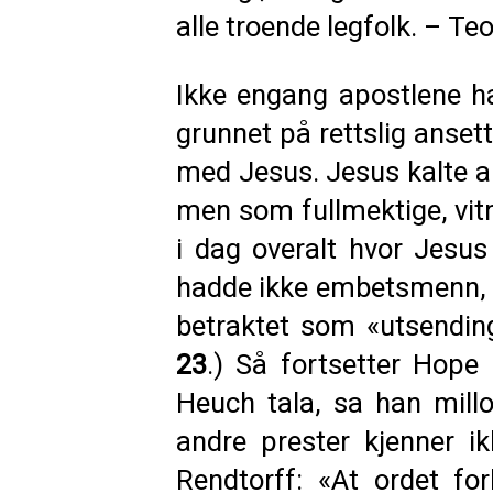
alle troende legfolk. – Te
Ikke engang apostlene h
grunnet på rettslig anse
med Jesus. Jesus kalte ap
men som fullmektige, vitn
i dag overalt hvor Jesu
hadde ikke embetsmenn, m
betraktet som «utsendin
23
.) Så fortsetter Hope
Heuch tala, sa han mill
andre prester kjenner i
Rendtorff: «At ordet fo