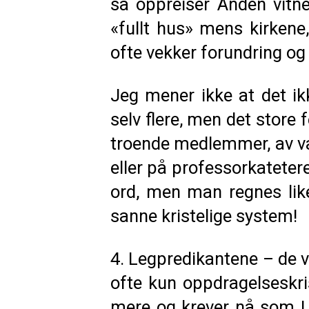
så oppreiser Ånden vitne
«fullt hus» mens kirken
ofte vekker forundring og
Jeg mener ikke at det ikk
selv flere, men det store 
troende medlemmer, av van
eller på professorkatete
ord, men man regnes like
sanne kristelige system!
4. Legpredikantene – de vi
ofte kun oppdragelseskri
mere og krever nå som Lu