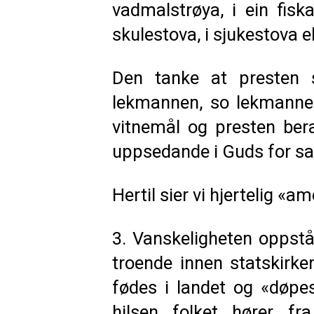
vadmalstrøya, i ein fiska
skulestova, i sjukestova 
Den tanke at presten s
lekmannen, so lekmannen
vitnemål og presten be
uppsedande i Guds for sa
Hertil sier vi hjertelig «a
3. Vanskeligheten opps
troende innen statskirke
fødes i landet og «døpe
hilsen folket hører fr