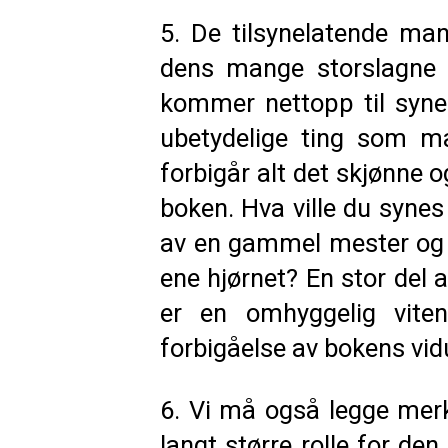
5. De tilsynelatende ma
dens mange storslagne s
kommer nettopp til syne
ubetydelige ting som m
forbigår alt det skjønne 
boken. Hva ville du syne
av en gammel mester og b
ene hjørnet? En stor del 
er en omhyggelig viten
forbigåelse av bokens vid
6. Vi må også legge merke
langt større rolle for de