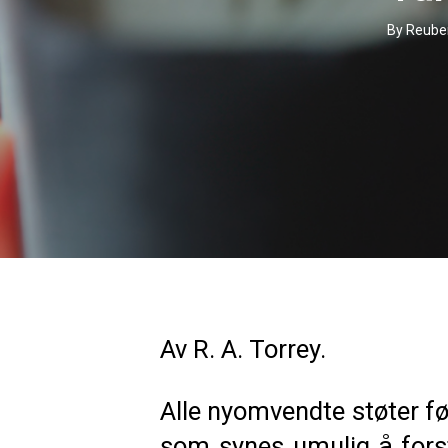
By
Reuben
Av R. A. Torrey.
Alle nyomvendte støter før
som synes umulig å forstå