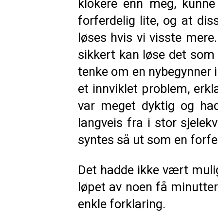
klokere enn meg, kunne 
forferdelig lite, og at d
løses hvis vi visste mere
sikkert kan løse det som f
tenke om en nybegynner i
et innviklet problem, erk
var meget dyktig og had
langveis fra i stor sjel
syntes så ut som en forfe
Det hadde ikke vært muli
løpet av noen få minutter
enkle forklaring.