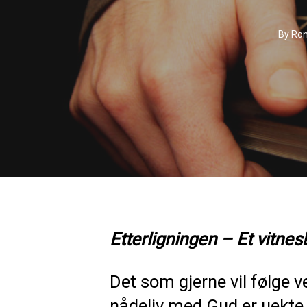
By
Ron
Etterligningen – Et vitne
Det som gjerne vil følge v
nådeliv med Gud er uekte 