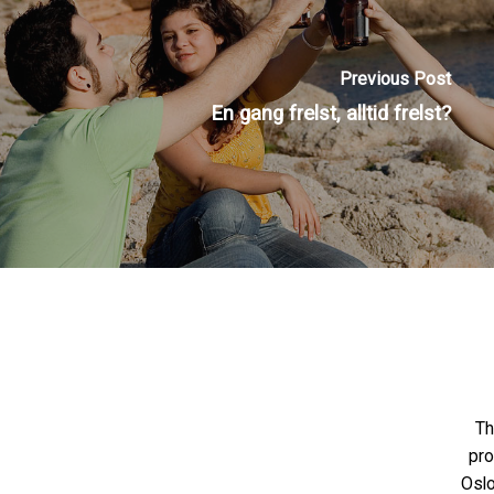
Previous Post
En gang frelst, alltid frelst?
Th
pro
Oslo