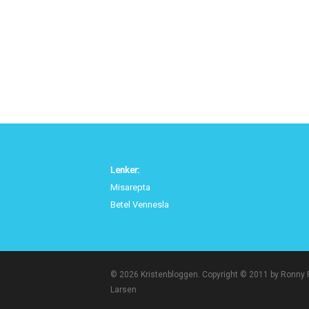
Lenker:
Misarepta
Betel Vennesla
© 2026 Kristenbloggen. Copyright © 2011 by Ronny
Larsen