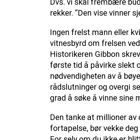
Dvs. vi skal frembære buds
rekker. “Den vise vinner sj
Ingen frelst mann eller kv
vitnesbyrd om frelsen ved
Historikeren Gibbon skrev
første tid å påvirke slekt
nødvendigheten av å bøye
rådslutninger og overgi seg
grad å søke å vinne sine
Den tanke at millioner a
fortapelse, bør vekke deg 
For selv om du ikke er blitt