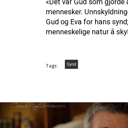
«Det var Gud som gjorde a
mennesker. Unnskyldning
Gud og Eva for hans synd; 
menneskelige natur å skyl
Synd
Tags: