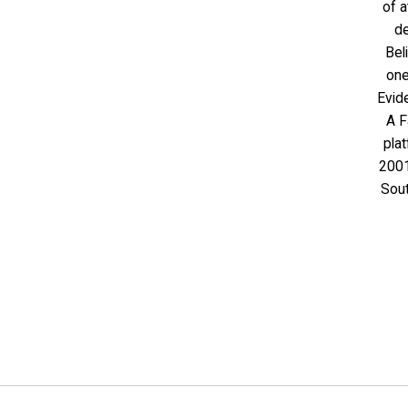
of a
de
Bel
one
Evid
A F
plat
2001
Sout