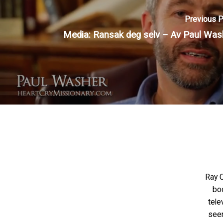
Previous 
Media: Ransak deg selv – Av Paul Was
Ray C
bo
tele
seen