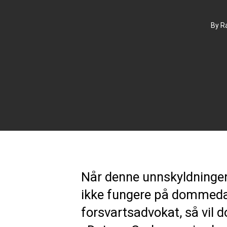
By
R
Når denne unnskyldningen ik
ikke fungere på dommeda
forsvartsadvokat, så vil 