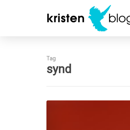
Skip
to
main
content
Tag
synd