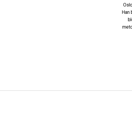
Oslo
Han 
bl
meto