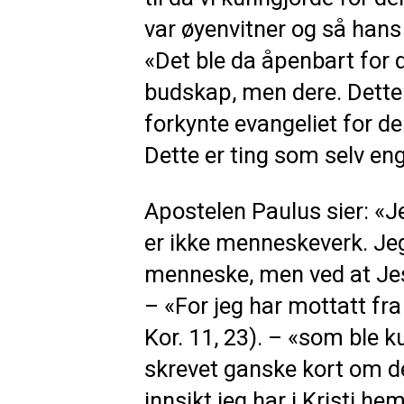
var øyenvitner og så hans 
«Det ble da åpenbart for d
budskap, men dere. Dette
forkynte evangeliet for d
Dette er ting som selv engle
Apostelen Paulus sier: «Je
er ikke menneskeverk. Jeg 
menneske, men ved at Jesu
– «For jeg har mottatt fra
Kor. 11, 23). – «som ble 
skrevet ganske kort om det
innsikt jeg har i Kristi he