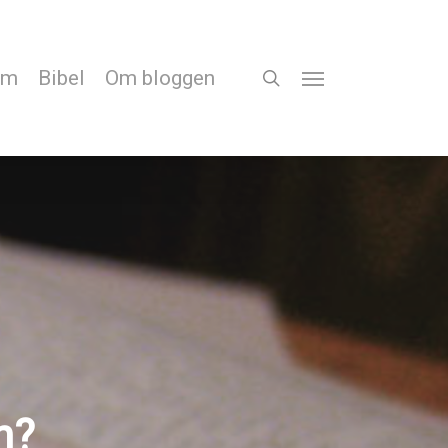
em
Bibel
Om bloggen
search
Menu
n?