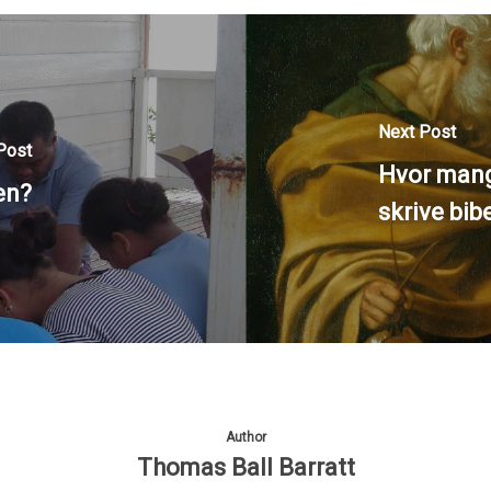
Next Post
Post
Hvor mange
en?
skrive bib
Author
Thomas Ball Barratt