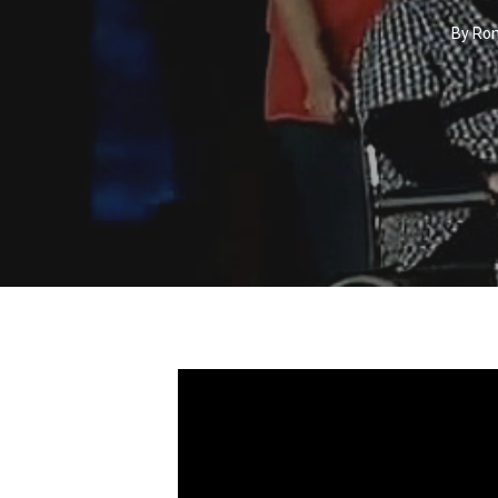
By
Ron