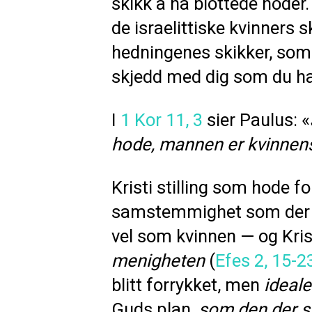
skikk å ha blottede hoder.
de israelittiske kvinners 
hedningenes skikker, som 
skjedd med dig som du har
I
1 Kor 11, 3
sier Paulus: «
hode, mannen er kvinnens
Kristi stilling som hode f
samstemmighet som der e
vel som kvinnen — og Kris
menigheten
(
Efes 2, 15-2
blitt forrykket, men
ideale
Guds plan,
som den der 