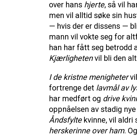
over hans
hjerte
, så vil h
men vil alltid søke sin hu
— hvis der er dissens — b
mann vil vokte seg for alt
han har fått seg betrodd a
Kjærligheten
vil bli den a
I de kristne menigheter
vi
fortrenge det
lavmål av l
har medført og
drive kvi
oppnåelsen av stadig nye 
Åndsfylte
kvinne, vil aldr
herskerinne over ham
. O