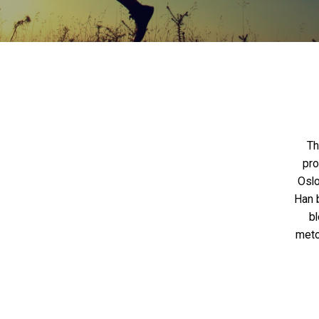
Th
pro
Oslo
Han 
bl
meto