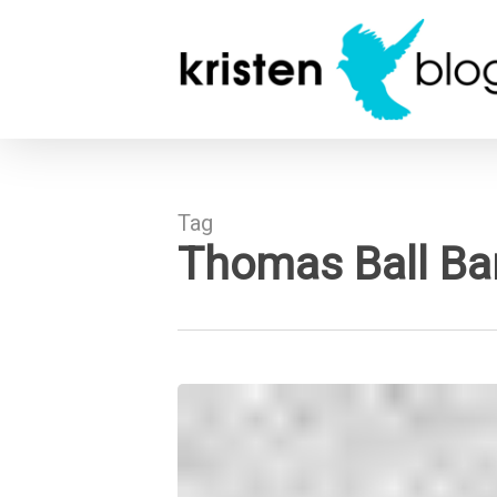
Skip
to
main
content
Tag
Thomas Ball Bar