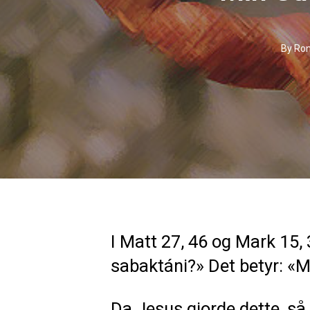
By
Ron
I Matt 27, 46 og Mark 15, 3
sabaktáni?» Det betyr: «M
Da Jesus gjorde dette, så