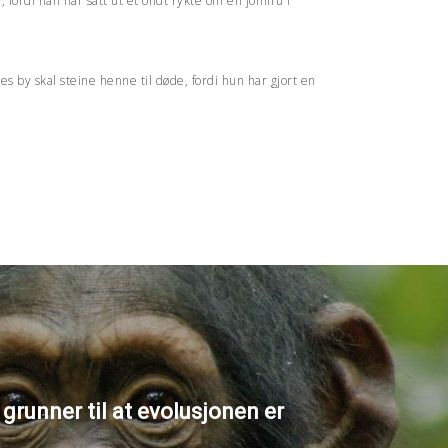
 fordi han har satt ut et ondt rykte om en jomfru i
s by skal steine henne til døde, fordi hun har gjort en
 grunner til at evolusjonen er