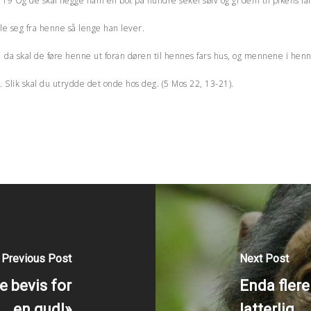
19 Og de skal ilegge ham en bot på hundre sekel sølv og gi dem til pikens far,
le seg fra henne så lenge han lever.
 da skal de føre henne ut foran døren til hennes fars hus, og mennene i henne
s. Slik skal du utrydde det onde hos deg. (5 Mos 22, 13-21).
Previous Post
Next Post
e bevis for
Enda flere
en gud!»
latterlig