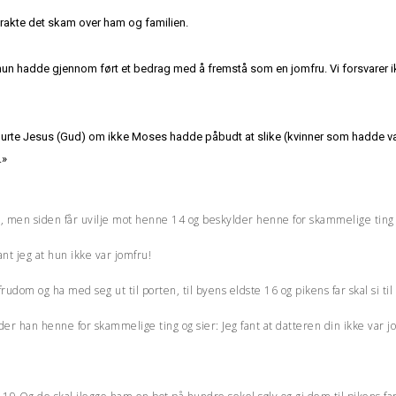
 brakte det skam over ham og familien.
 hun hadde gjennom ført et bedrag med å fremstå som en jomfru. Vi forsvarer ikk
spurte Jesus (Gud) om ikke Moses hadde påbudt at slike (kvinner som hadde vær
.»
e, men siden får uvilje mot henne 14 og beskylder henne for skammelige ting
nt jeg at hun ikke var jomfru!
rudom og ha med seg ut til porten, til byens eldste 16 og pikens far skal si ti
er han henne for skammelige ting og sier: Jeg fant at datteren din ikke var j