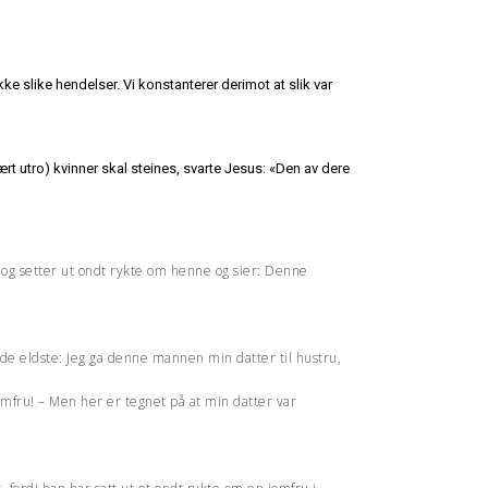
e slike hendelser. Vi konstanterer derimot at slik var
t utro) kvinner skal steines, svarte Jesus: «Den av dere
 og setter ut ondt rykte om henne og sier: Denne
l de eldste: Jeg ga denne mannen min datter til hustru,
omfru! – Men her er tegnet på at min datter var