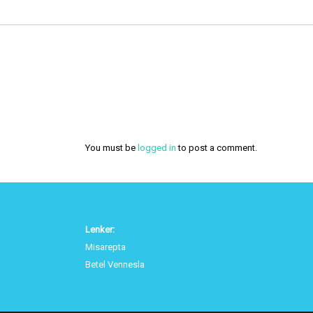
You must be
logged in
to post a comment.
Lenker:
Misarepta
Betel Vennesla