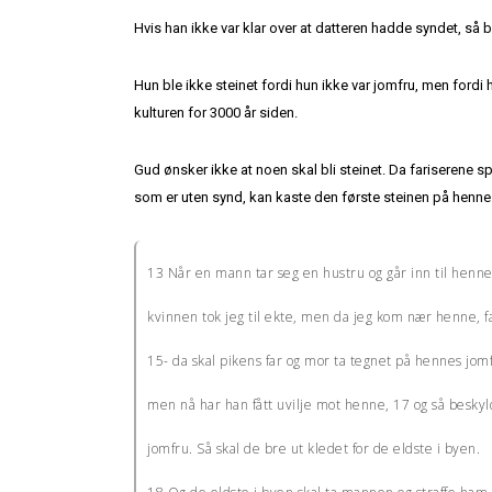
Hvis han ikke var klar over at datteren hadde syndet, så
Hun ble ikke steinet fordi hun ikke var jomfru, men fordi
kulturen for 3000 år siden.
Gud ønsker ikke at noen skal bli steinet. Da fariserene 
som er uten synd, kan kaste den første steinen på henne
13 Når en mann tar seg en hustru og går inn til henn
kvinnen tok jeg til ekte, men da jeg kom nær henne, fa
15- da skal pikens far og mor ta tegnet på hennes jomf
men nå har han fått uvilje mot henne, 17 og så beskyld
jomfru. Så skal de bre ut kledet for de eldste i byen.