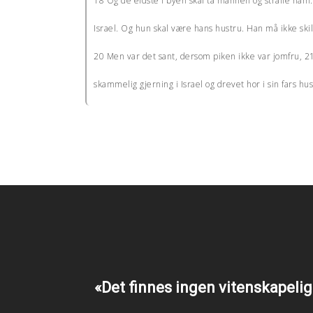
18 Og de eldste i byen skal ta mannen og straffe ham. 
Israel. Og hun skal være hans hustru. Han må ikke skil
20 Men var det sant, dersom piken ikke var jomfru, 21
skammelig gjerning i Israel og drevet hor i sin fars hu
«Det finnes ingen vitenskapelig