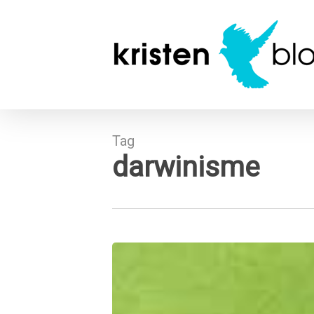
Skip
to
main
content
Tag
darwinisme