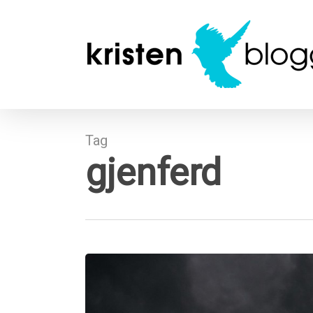
Skip
to
main
content
Tag
gjenferd