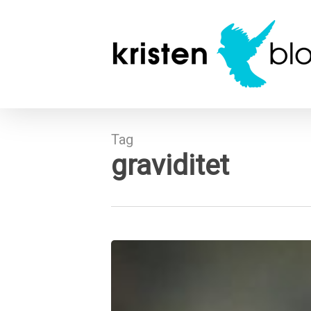
Skip
to
main
content
Tag
graviditet