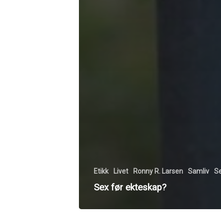
Etikk
Livet
Ronny R. Larsen
Samliv
Se
Sex før ekteskap?