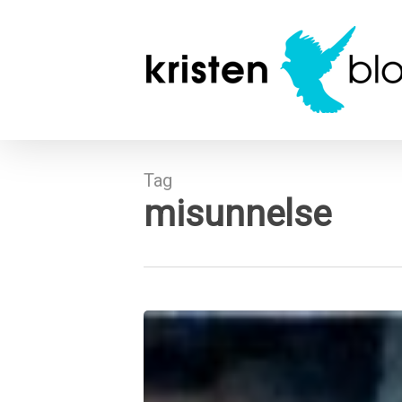
Skip
to
main
content
Tag
misunnelse