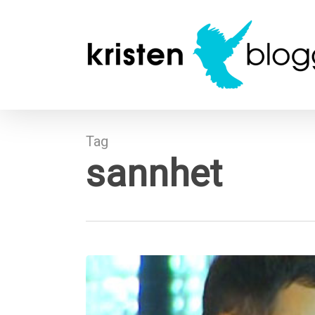
Skip
to
main
content
Tag
sannhet