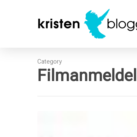
Skip
to
main
content
Category
Filmanmeldel