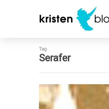
Skip
to
main
content
Tag
Serafer