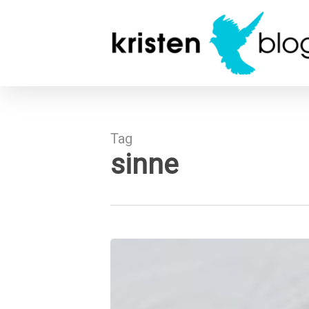
Skip
to
main
content
Tag
sinne