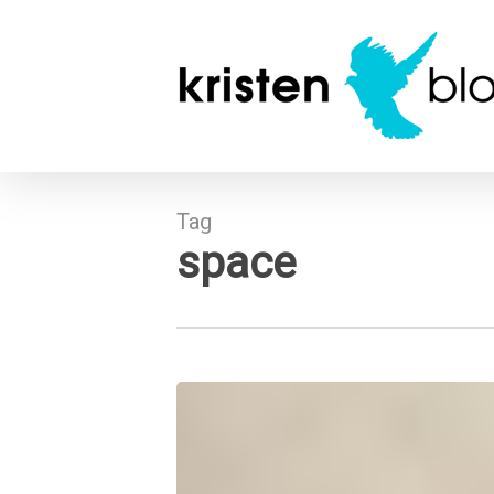
Skip
to
main
content
Tag
space