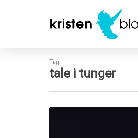
Skip
to
main
content
Tag
tale i tunger