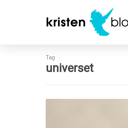
Skip
to
main
content
Tag
universet