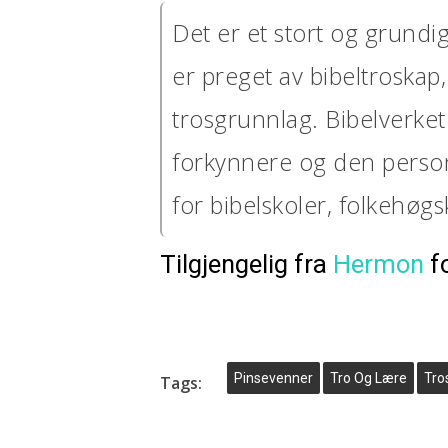
Det er et stort og grundi
er preget av bibeltroska
trosgrunnlag. Bibelverket 
forkynnere og den personl
for bibelskoler, folkehø
Tilgjengelig fra
Hermon
fo
Pinsevenner
Tro Og Lære
Tro
Tags: